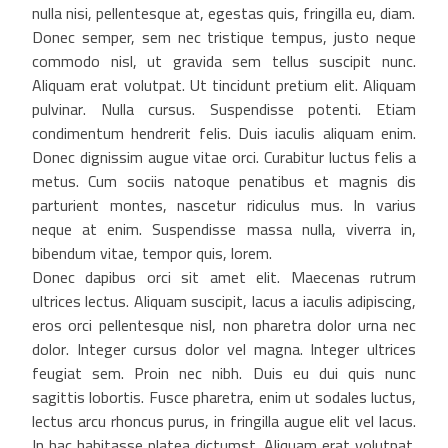
nulla nisi, pellentesque at, egestas quis, fringilla eu, diam.
Donec semper, sem nec tristique tempus, justo neque
commodo nisl, ut gravida sem tellus suscipit nunc.
Aliquam erat volutpat. Ut tincidunt pretium elit. Aliquam
pulvinar. Nulla cursus. Suspendisse potenti. Etiam
condimentum hendrerit felis. Duis iaculis aliquam enim.
Donec dignissim augue vitae orci. Curabitur luctus felis a
metus. Cum sociis natoque penatibus et magnis dis
parturient montes, nascetur ridiculus mus. In varius
neque at enim. Suspendisse massa nulla, viverra in,
bibendum vitae, tempor quis, lorem.
Donec dapibus orci sit amet elit. Maecenas rutrum
ultrices lectus. Aliquam suscipit, lacus a iaculis adipiscing,
eros orci pellentesque nisl, non pharetra dolor urna nec
dolor. Integer cursus dolor vel magna. Integer ultrices
feugiat sem. Proin nec nibh. Duis eu dui quis nunc
sagittis lobortis. Fusce pharetra, enim ut sodales luctus,
lectus arcu rhoncus purus, in fringilla augue elit vel lacus.
In hac habitasse platea dictumst. Aliquam erat volutpat.