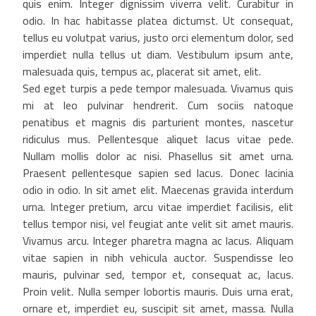
quis enim. Integer dignissim viverra velit. Curabitur in
odio. In hac habitasse platea dictumst. Ut consequat,
tellus eu volutpat varius, justo orci elementum dolor, sed
imperdiet nulla tellus ut diam. Vestibulum ipsum ante,
malesuada quis, tempus ac, placerat sit amet, elit.
Sed eget turpis a pede tempor malesuada. Vivamus quis
mi at leo pulvinar hendrerit. Cum sociis natoque
penatibus et magnis dis parturient montes, nascetur
ridiculus mus. Pellentesque aliquet lacus vitae pede.
Nullam mollis dolor ac nisi. Phasellus sit amet urna.
Praesent pellentesque sapien sed lacus. Donec lacinia
odio in odio. In sit amet elit. Maecenas gravida interdum
urna. Integer pretium, arcu vitae imperdiet facilisis, elit
tellus tempor nisi, vel feugiat ante velit sit amet mauris.
Vivamus arcu. Integer pharetra magna ac lacus. Aliquam
vitae sapien in nibh vehicula auctor. Suspendisse leo
mauris, pulvinar sed, tempor et, consequat ac, lacus.
Proin velit. Nulla semper lobortis mauris. Duis urna erat,
ornare et, imperdiet eu, suscipit sit amet, massa. Nulla